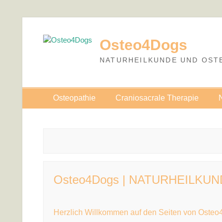
Skip
to
Osteo4Dogs
content
NATURHEILKUNDE UND OST
Osteopathie
Craniosacrale Therapie
Osteo4Dogs | NATURHEILKU
Herzlich Willkommen auf den Seiten von Osteo