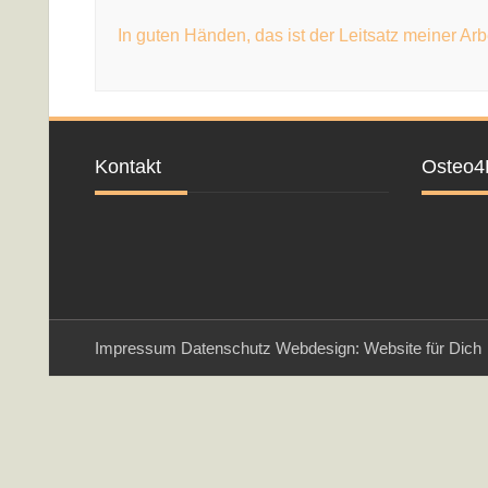
In guten Händen,
das ist der Leitsatz meiner Arb
Kontakt
Osteo4
Impressum
Datenschutz
Webdesign: Website für Dich