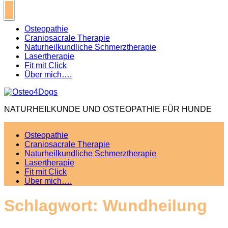
Skip
to
content
Osteopathie
Craniosacrale Therapie
Naturheilkundliche Schmerztherapie
Lasertherapie
Fit mit Click
Über mich….
NATURHEILKUNDE UND OSTEOPATHIE FÜR HUNDE
Osteopathie
Craniosacrale Therapie
Naturheilkundliche Schmerztherapie
Lasertherapie
Fit mit Click
Über mich….
Schlagwort:
Wundheilung